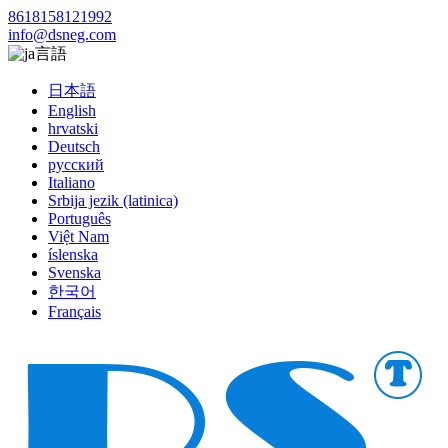
8618158121992
info@dsneg.com
言語
日本語
English
hrvatski
Deutsch
русский
Italiano
Srbija jezik (latinica)
Português
Việt Nam
íslenska
Svenska
한국어
Français