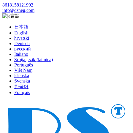
8618158121992
info@dsneg.com
言語
日本語
English
hrvatski
Deutsch
русский
Italiano
Srbija jezik (latinica)
Português
Việt Nam
íslenska
Svenska
한국어
Français