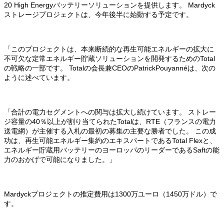
20 High Energyバッテリーソリューションを提供します。
Mardyck
ストレージプロジェクトは、今年後半に始動する予定です。
「このプロジェクトは、本来断続的な再生可能エネルギーの拡大に
不可欠な定常エネルギー貯蔵ソリューションを開発するためのTotal
の戦略の一部です。
Totalの会長兼CEOのPatrickPouyannéは、次の
ように述べています。
「合計の電力セグメントへの関与は拡大し続けています。
ストレー
ジ容量の40％以上が割り当てられたTotalは、RTE（フランスの電力
送電網）が主催する入札の最初の募集の主要な勝者でした。
この成
功は、再生可能エネルギー集約のエキスパートであるTotal Flexと、
エネルギー貯蔵用バッテリーのヨーロッパのリーダーであるSaftの能
力のおかげで可能になりました。」
Mardyckプロジェクトの推定費用は1300万ユーロ（1450万ドル）で
す。