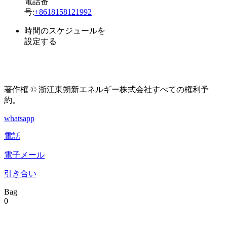
電話番
号:
+8618158121992
時間のスケジュールを
設定する
月曜日～金
午前08時-
曜日
09午後
著作権 © 浙江東朔新エネルギー株式会社すべての権利予
約。
whatsapp
電話
電子メール
引き合い
Bag
0