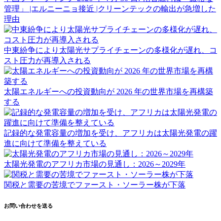
管理」 |エルニーニョ接近 |クリーンテックの輸出が急増した
理由
中東紛争により太陽光サプライチェーンの多様化が遅れ、コ
スト圧力が再導入される
太陽エネルギーへの投資動向が 2026 年の世界市場を再構築
する
記録的な発電容量の増加を受け、アフリカは太陽光発電の躍
進に向けて準備を整えている
太陽光発電のアフリカ市場の見通し：2026～2029年
関税と需要の苦境でファースト・ソーラー株が下落
お問い合わせを送る